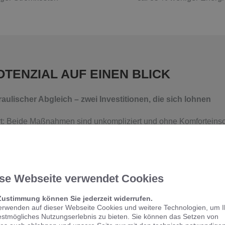
OTENZIAL AUF EINEN BLICK
lischer Abgleich – zwei Investitionen, die sich lohnen
rt: Beide Maßnahmen sind unkompliziert und ohne Komforteinsch
d sie amortisieren sich dank der großen Energieeinsparungen i
ckend.
se Webseite verwendet Cookies
Zustimmung können Sie jederzeit widerrufen.
erwenden auf dieser Webseite Cookies und weitere Technologien, um 
estmögliches Nutzungserlebnis zu bieten. Sie können das Setzen von