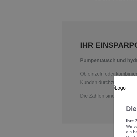
IHR EINSPARP
Pumpentausch und hydrau
Ob einzeln oder kombinie
Kunden durchzuführen. Un
Die Zahlen sind beeindru
Die
Ihre 
Wir v
ein b